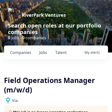
RiverPark Ventures
Search open roles at our portfolio
companies
0
jobs ·
0
companies
Companies
Jobs
Talent
My
alerts
Field Operations Manager
(m/w/d)
Via